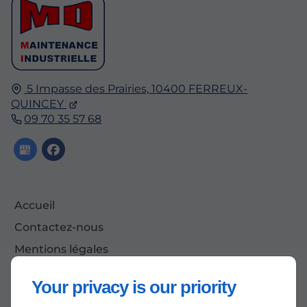
5 Impasse des Prairies,
10400
FERREUX-
QUINCEY
09 70 35 57 68
Accueil
Contactez-nous
Mentions légales
Plan du site
Your privacy is our priority